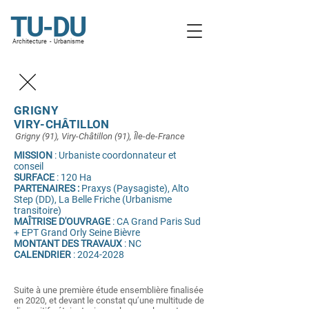
TU-DU
A
rchitecture - Urba
nisme
GRIGNY
VIRY-CHÂTILLON
Grigny (91), Viry-Châtillon (91), Île-de-France
MISSION
: Urbaniste coordonnateur et
conseil
SURFACE
: 120 Ha
PARTENAIRES :
Praxys (Paysagiste), Alto
Step (DD), La Belle Friche (Urbanisme
transitoire)
MAÎTRISE D'OUVRAGE
: CA Grand Paris Sud
+ EPT Grand Orly Seine Bièvre
MONTANT DES TRAVAUX
: NC
CALENDRIER
:
2024-2028
Suite à une première étude ensemblière finalisée
en 2020, et devant le constat qu’une multitude de