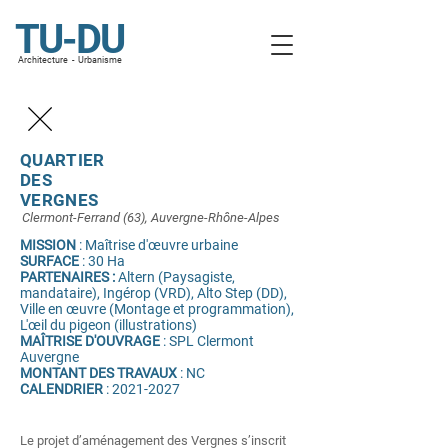
TU-DU
A
rchitecture - Urba
nisme
QUARTIER
DES
VERGNES
Clermont-Ferrand (63), Auvergne-Rhône-Alpes
MISSION
: Maîtrise d'œuvre urbaine
SURFACE
: 30 Ha
PARTENAIRES :
Altern (Paysagiste,
mandataire), Ingérop (VRD), Alto Step (DD),
Ville en œuvre (Montage et programmation),
L'œil du pigeon (illustrations)
MAÎTRISE D'OUVRAGE
: SPL Clermont
Auvergne
MONTANT DES TRAVAUX
: NC
CALENDRIER
:
2021-2027
Le projet d’aménagement des Vergnes s’inscrit