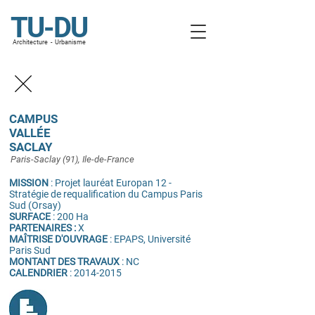
TU-DU
A
rchitecture - Urba
nisme
CAMPUS
VALLÉE
SACLAY
Paris-Saclay (91), Ile-de-France
MISSION
: Projet lauréat Europan 12 -
Stratégie de requalification du Campus Paris
Sud (Orsay)
SURFACE
: 200 Ha
PARTENAIRES :
X
MAÎTRISE D'OUVRAGE
: EPAPS, Université
Paris Sud
MONTANT DES TRAVAUX
: NC
CALENDRIER
:
2014-2015